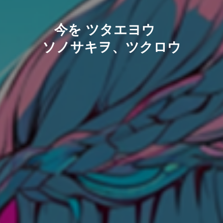
今を ツタエヨウ
ソノサキヲ、ツクロウ